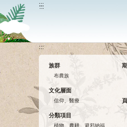
跳到主要內容
:::
:::
族群
布農族
文化層面
信仰、醫療
分類項目
植物、農耕、避邪納福