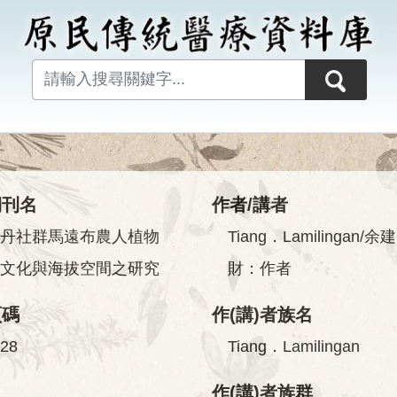
期刊名
作者/講者
丹社群馬遠布農人植物
Tiang．Lamilingan/余建
文化與海拔空間之研究
財：作者
頁碼
作(講)者族名
28
Tiang．Lamilingan
作(講)者族群