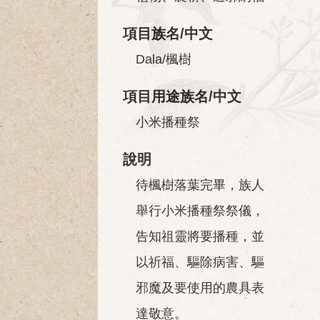
項目族名/中文
Dala/楓樹
項目用途族名/中文
小米播種祭
說明
待楓樹落葉完畢，族人
舉行小米播種祭祭儀，
告知祖靈將要播種，並
以祈福、驅除病害、驅
邪魔及要使用的農具表
達敬意。