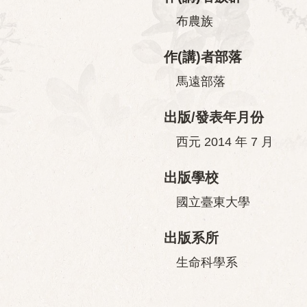
布農族
作(講)者部落
馬遠部落
出版/發表年月份
西元 2014 年 7 月
出版學校
國立臺東大學
出版系所
生命科學系